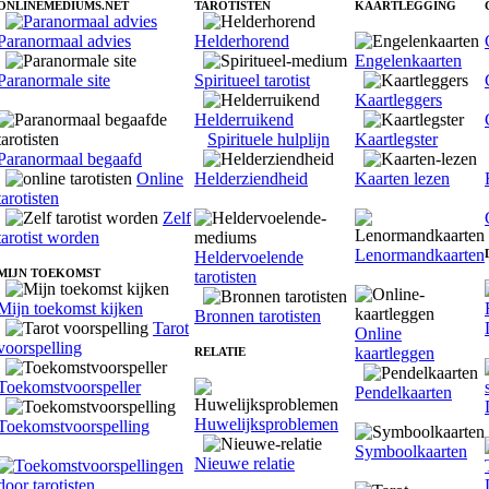
ONLINEMEDIUMS.NET
TAROTISTEN
KAARTLEGGING
Paranormaal advies
Helderhorend
Engelenkaarten
Paranormale site
Spiritueel tarotist
Kaartleggers
Helderruikend
Spirituele hulplijn
Kaartlegster
Paranormaal begaafd
Online
Helderziendheid
Kaarten lezen
tarotisten
Zelf
tarotist worden
Lenormandkaarten
Heldervoelende
MIJN TOEKOMST
tarotisten
Mijn toekomst kijken
Bronnen tarotisten
Tarot
Online
voorspelling
kaartleggen
RELATIE
Toekomstvoorspeller
Pendelkaarten
Huwelijksproblemen
Toekomstvoorspelling
Symboolkaarten
Nieuwe relatie