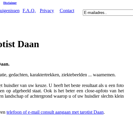
|
Disclaimer
uigenissen
F.A.Q.
Privacy
Contact
otist Daan
Daan.
atie, gedachten, karaktertrekken, ziektebeelden ... waarnemen.
t huisdier van uw keuze. U heeft het beste resultaat als u een foto
en op afgebeeld staat. Ook is het beter een close-upfoto van het
en landschap of achtergrond waarop u of uw huisdier slechts klein
 een
telefoon of e-mail consult aangaan met tarotist Daan
.