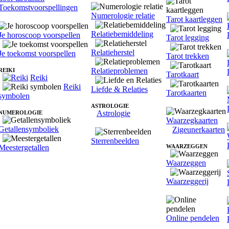
Toekomstvoorspellingen
Numerologie relatie
Tarot kaartleggen
Relatiebemiddeling
Je horoscoop voorspellen
Tarot legging
Relatieherstel
Je toekomst voorspellen
Tarot trekken
Relatieproblemen
REIKI
Tarotkaart
Reiki
Reiki
Liefde & Relaties
Tarotkaarten
symbolen
ASTROLOGIE
Astrologie
NUMEROLOGIE
Waarzegkaarten
Getallensymboliek
Zigeunerkaarten
Sterrenbeelden
Meestergetallen
WAARZEGGEN
Waarzeggen
Waarzeggerij
Online pendelen