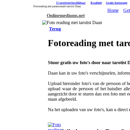
|
Kwaliteit
|
Gratis horoscoop
15 tarotisten beschikbaar
Fotoreading met paranormale tarotist Daan
Home
Get
Onlinemediums.net
Terug
Fotoreading met tar
Stuur gratis uw foto's door naar tarotist 
Daan kan in uw foto's verschijnselen, inform
Upload hieronder foto's van de persoon of he
upload waar de persoon of het huisdier alle
aangezicht door te sturen dan een foto met e
staan afgebeeld.
Na het uploaden van uw foto's, kan u direct