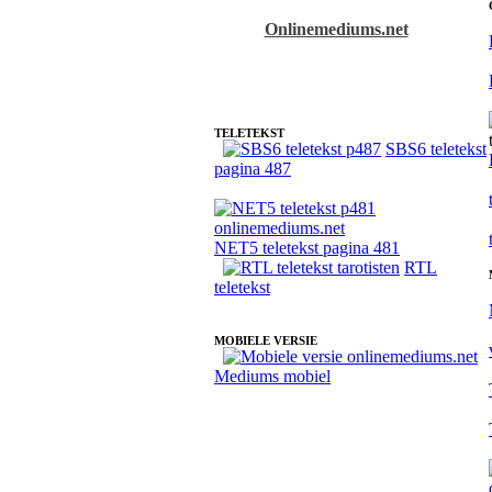
Onlinemediums.net
Fotoreading met paranormale tarotist Daan
TELETEKST
SBS6 teletekst
pagina 487
NET5 teletekst pagina 481
RTL
teletekst
MOBIELE VERSIE
Mediums mobiel