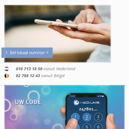
1. Bel lokaal nummer +
010 713 18 50
vanuit Nederland
02 788 12 43
vanuit België