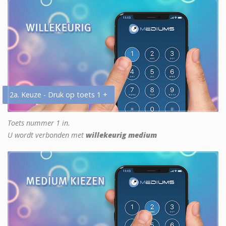
2a. Keuze - Druk op toets 1 +
Toets nummer 1 in.
U wordt verbonden met
willekeurig medium