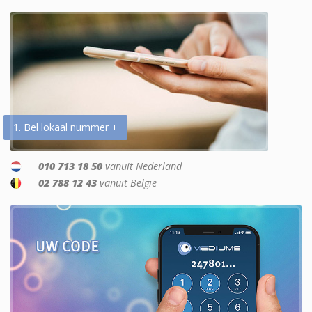
1. Bel lokaal nummer +
010 713 18 50
vanuit Nederland
02 788 12 43
vanuit België