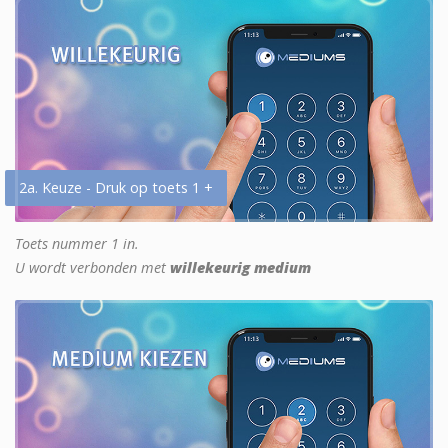
2a. Keuze - Druk op toets 1 +
Toets nummer 1 in.
U wordt verbonden met
willekeurig medium