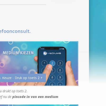
efoonconsult.
. Keuze - Druk op toets 2 +
u drukt op toets 2.
ef nu de
pincode in van een medium