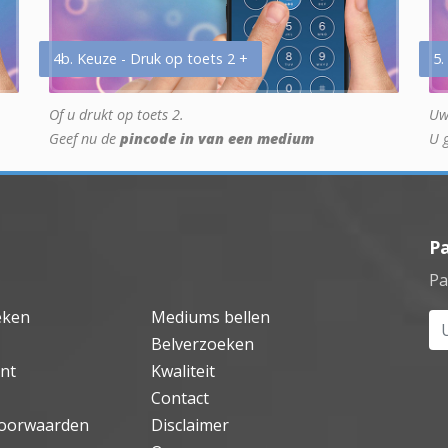
4b. Keuze - Druk op toets 2 +
5.
Of u drukt op toets 2.
Uw
Geef nu de
pincode in van een medium
U 
P
Pa
eken
Mediums bellen
Uw
Belverzoeken
nt
Kwaliteit
Contact
oorwaarden
Disclaimer