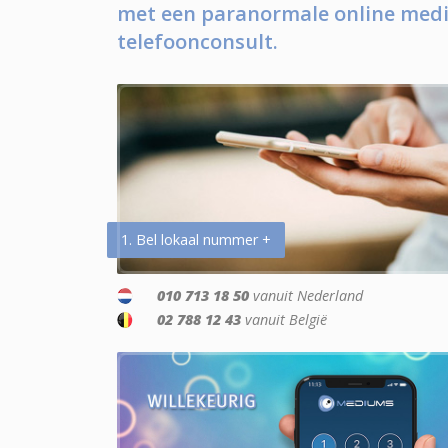
met een paranormale online medi
telefoonconsult.
1. Bel lokaal nummer +
010 713 18 50
vanuit Nederland
02 788 12 43
vanuit België