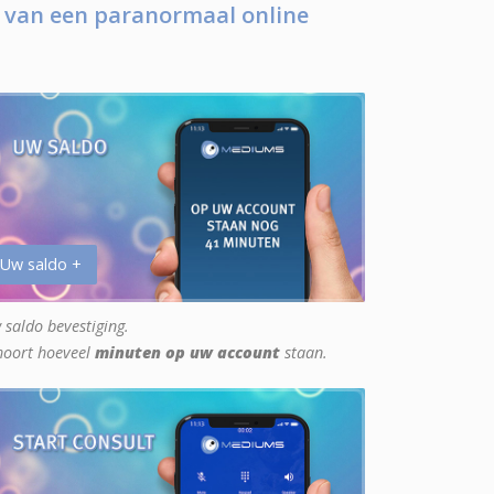
 van een paranormaal online
 Uw saldo +
 saldo bevestiging.
hoort hoeveel
minuten op uw account
staan.