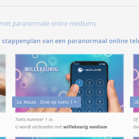
t met paranormale online mediums.
 stappenplan van een paranormaal online tel
2a. Keuze - Druk op toets 1 +
2b
Toets nummer 1 in.
Of 
U wordt verbonden met
willekeurig medium
Ge