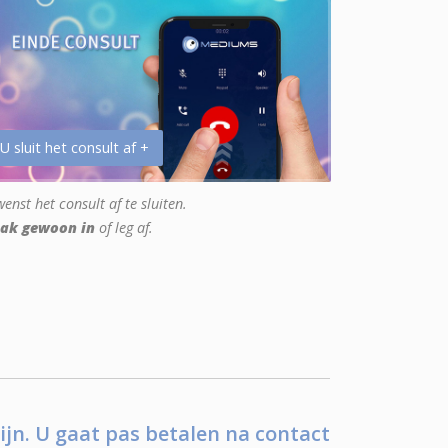
 U sluit het consult af +
enst het consult af te sluiten.
ak gewoon in
of leg af.
ijn. U gaat pas betalen na contact