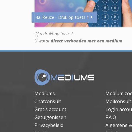
4a. Keuze - Druk op toets 1 +
Of u drukt op toets 1.
U wordt
direct verbonden met een medium
Mediums
Medium zo
Chatconsult
Mailconsult
Gratis account
Login accou
Getuigenissen
F.A.Q
Privacybeleid
Algemene v