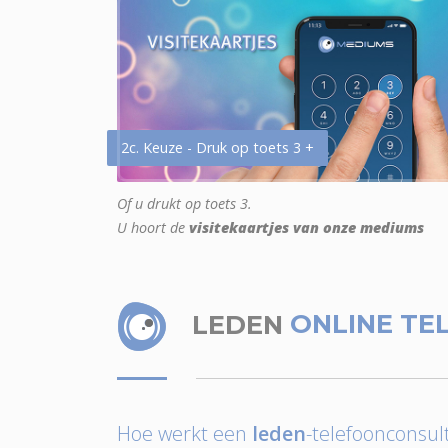
2c. Keuze - Druk op toets 3 +
Of u drukt op toets 3.
U hoort de
visitekaartjes van onze mediums
LEDEN
ONLINE TE
Hoe werkt een
leden
-telefoonconsult