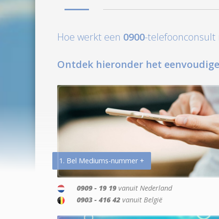
Hoe werkt een
0900
-telefoonconsul
Ontdek hieronder het eenvoudige
1. Bel Mediums-nummer +
0909 - 19 19
vanuit Nederland
0903 - 416 42
vanuit België