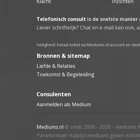
Klacht
Inzichten
Telefonisch consult
is de snelste manier
Liever schriftelijk? Chat en e-mail kan ook, al
Veiligheid: betaal enkel via Mediums.nl-account en de
Bronnen & sitemap
Liefde & Relaties
Toekomst & Begeleiding
Consulenten
Aanmelden als Medium
Mediums.nl
© sinds 2006 - 2026
- mediums N
Paranormale Hulplijn:mediums geven inzich