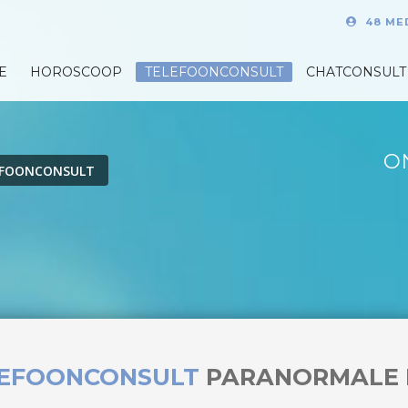
48 ME
E
HOROSCOOP
TELEFOONCONSULT
CHATCONSULT
O
EFOONCONSULT
LEFOONCONSULT
PARANORMALE 