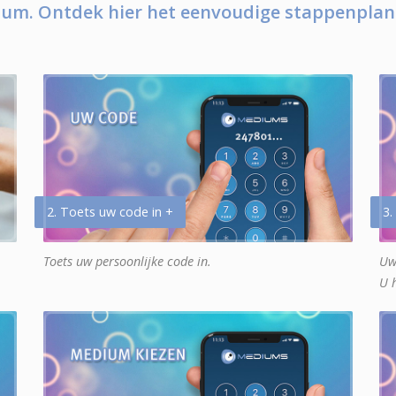
um. Ontdek hier het eenvoudige stappenplan
2. Toets uw code in +
3.
Toets uw persoonlijke code in.
Uw
U 