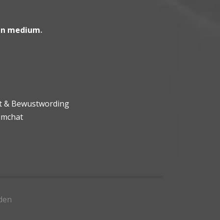
en medium
.
ht & Bewustwording
umchat
den