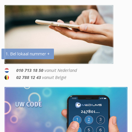
1. Bel lokaal nummer +
010 713 18 50
vanuit Nederland
02 788 12 43
vanuit België