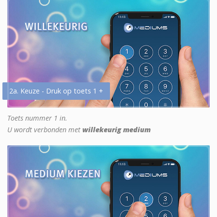
2a. Keuze - Druk op toets 1 +
Toets nummer 1 in.
U wordt verbonden met
willekeurig medium