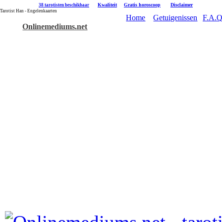
|
Kwaliteit
|
Gratis horoscoop
|
Disclaimer
38 tarotisten beschikbaar
Tarotist Han - Engelenkaarten
Home
Getuigenissen
F.A.Q
Onlinemediums.net